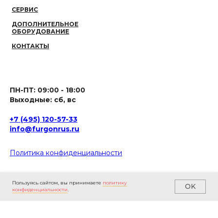
СЕРВИС
ДОПОЛНИТЕЛЬНОЕ
ОБОРУДОВАНИЕ
КОНТАКТЫ
ПН-ПТ: 09:00 - 18:00
Выходные: сб, вс
+7 (495) 120-57-33
info@furgonrus.ru
Политика конфиденциальности
Информация на данном интернет-сайте носит исключительно
Пользуясь сайтом, вы принимаете
политику
OK
ознакомительный характер и ни при каких условиях не является
конфиденциальности
.
публичной офертой, определяемой положениями статьи 437 Гражданского
кодекса Российской Федерации. Для получения подробной информации о
характеристиках товаров, их наличии и стоимости связывайтесь с
менеджерами компании.