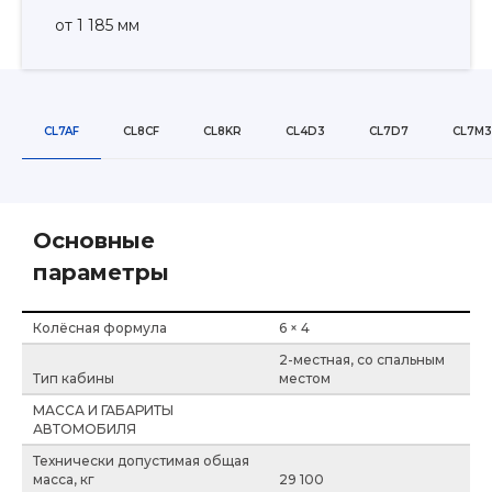
от 1 185 мм
CL7AF
CL8CF
CL8KR
CL4D3
CL7D7
CL7M3
Основные
параметры
Колёсная формула
6 × 4
2-местная, со спальным
Тип кабины
местом
МАССА И ГАБАРИТЫ
АВТОМОБИЛЯ
Технически допустимая общая
масса, кг
29 100