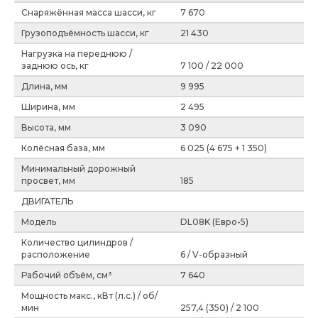
Снаряжённая масса шасси, кг
7 670
Грузоподъёмность шасси, кг
21 430
Нагрузка на переднюю /
заднюю ось, кг
7 100 / 22 000
Длина, мм
9 995
Ширина, мм
2 495
Высота, мм
3 090
Колёсная база, мм
6 025 (4 675 + 1 350)
Минимальный дорожный
просвет, мм
185
ДВИГАТЕЛЬ
Модель
DL08K (Евро-5)
Количество цилиндров /
расположение
6 / V-образный
Рабочий объём, см³
7 640
Мощность макс., кВт (л.с.) / об/
мин
257,4 (350) / 2 100