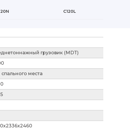
120N
C120L
еднетоннажный грузовик (MDT)
00
 спального места
30
5
60х2336х2460