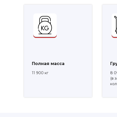
Полная масса
Гр
11 900 кг
8 0
(в 
кол