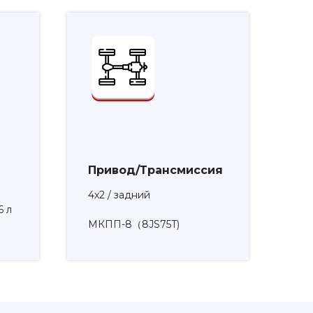
Привод/Трансмиссия
4х2 / задний
6 л
МКПП-8（8JS75T)