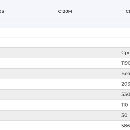
0S
C120M
C
Ср
119
Без
20
330
110
30
58