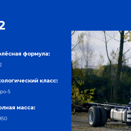
2
олёсная формула:
2
кологический класс:
ро-5
олная масса:
 950