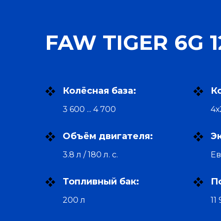
FAW TIGER 6G 1
Колёсная база:
К
3 600 ... 4 700
4х
Объём двигателя:
Э
3.8 л / 180 л. с.
Ев
Топливный бак:
П
200 л
11