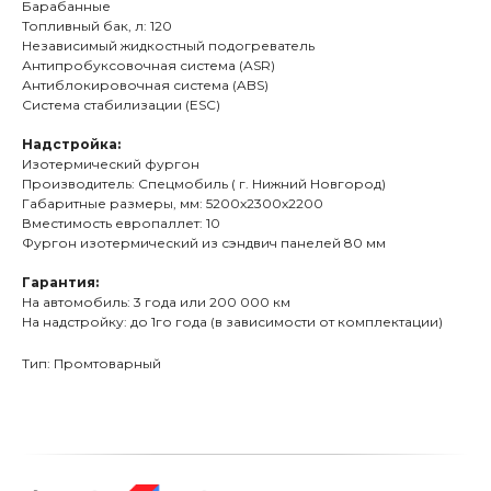
Барабанные
Топливный бак, л: 120
Независимый жидкостный подогреватель
Антипробуксовочная система (ASR)
Антиблокировочная система (ABS)
Система стабилизации (ESC)
Надстройка:
Изотермический фургон
Производитель: Спецмобиль ( г. Нижний Новгород)
Габаритные размеры, мм: 5200х2300х2200
Вместимость европаллет: 10
Фургон изотермический из сэндвич панелей 80 мм
Гарантия:
На автомобиль: 3 года или 200 000 км
На надстройку: до 1го года (в зависимости от комплектации)
Тип: Промтоварный