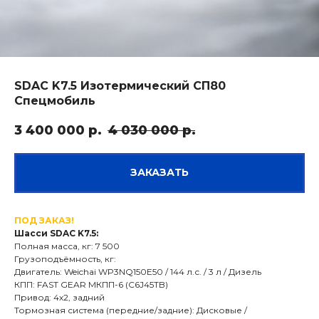
SDAC K7.5 Изотермический СП80
Спецмобиль
3 400 000
р.
4 030 000
р.
ЗАКАЗАТЬ
ПОД ЗАКАЗ!
Шасси SDAC K7.5:
Полная масса, кг: 7 500
Грузоподъёмность, кг:
Двигатель: Weichai WP3NQ150E50 / 144 л.с. / 3 л / Дизель
КПП: FAST GEAR МКПП-6 (C6J45TB)
Привод: 4х2, задний
Тормозная система (передние/задние): Дисковые /