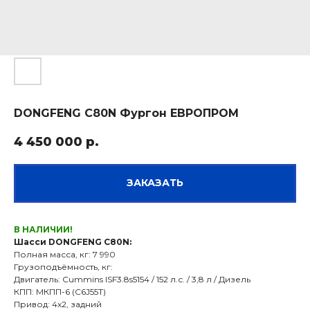
DONGFENG C80N Фургон ЕВРОПРОМ
4 450 000
р.
ЗАКАЗАТЬ
В НАЛИЧИИ!
Шасси DONGFENG C80N:
Полная масса, кг: 7 990
Грузоподъёмность, кг:
Двигатель: Cummins ISF3.8s5154 / 152 л.с. / 3,8 л / Дизель
КПП: МКПП-6 (C6J55T)
Привод: 4х2, задний