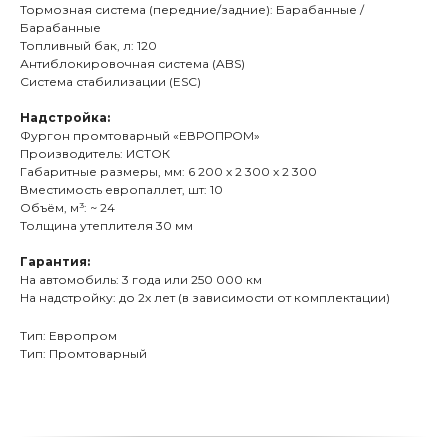
Тормозная система (передние/задние): Барабанные /
Барабанные
Топливный бак, л: 120
Антиблокировочная система (ABS)
Система стабилизации (ESC)
Надстройка:
Фургон промтоварный «ЕВРОПРОМ»
Производитель: ИСТОК
Габаритные размеры, мм: 6 200 х 2 300 х 2 300
Вместимость европаллет, шт: 10
Объём, м³: ~ 24
Толщина утеплителя 30 мм
Гарантия:
На автомобиль: 3 года или 250 000 км
На надстройку: до 2х лет (в зависимости от комплектации)
Тип: Европром
Тип: Промтоварный