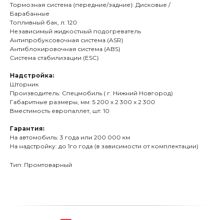
Тормозная система (передние/задние): Дисковые /
Барабанные
Топливный бак, л: 120
Независимый жидкостный подогреватель
Антипробуксовочная система (ASR)
Антиблокировочная система (ABS)
Система стабилизации (ESC)
Надстройка:
Шторник
Производитель: Спецмобиль ( г. Нижний Новгород)
Габаритные размеры, мм: 5 200 х 2 300 х 2 300
Вместимость европаллет, шт: 10
Гарантия:
На автомобиль: 3 года или 200 000 км
На надстройку: до 1го года (в зависимости от комплектации)
Тип: Промтоварный