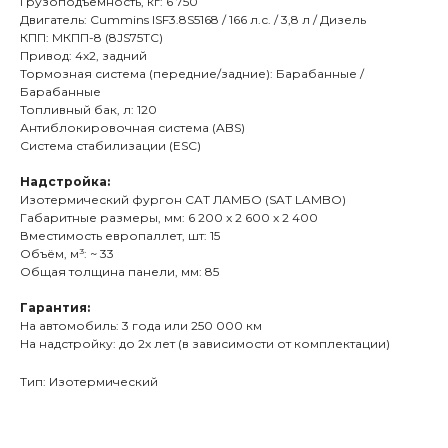
Грузоподъемность, кг: 6 750
Двигатель: Cummins ISF3.8S5168 / 166 л.с. / 3,8 л / Дизель
КПП: МКПП-8 (8JS75TC)
Привод: 4х2, задний
Тормозная система (передние/задние): Барабанные /
Барабанные
Топливный бак, л: 120
Антиблокировочная система (ABS)
Система стабилизации (ESC)
Надстройка:
Изотермический фургон САТ ЛАМБО (SAT LAMBO)
Габаритные размеры, мм: 6 200 x 2 600 x 2 400
Вместимость европаллет, шт: 15
Объём, м³: ~ 33
Общая толщина панели, мм: 85
Гарантия:
На автомобиль: 3 года или 250 000 км
На надстройку: до 2х лет (в зависимости от комплектации)
Тип: Изотермический