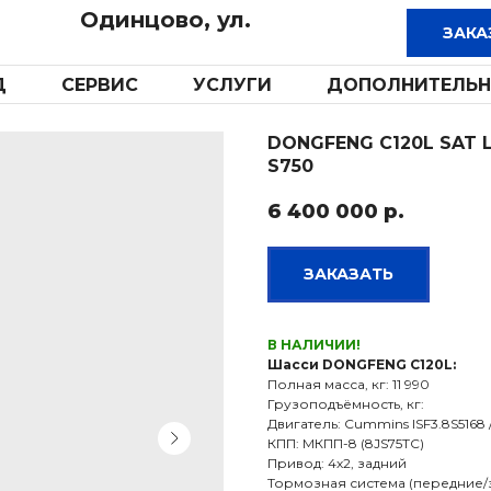
Одинцово, ул.
Д
СЕРВИС
УСЛУГИ
ДОПОЛНИТЕЛЬН
DONGFENG C120L SAT 
S750
6 400 000
р.
ЗАКАЗАТЬ
В НАЛИЧИИ!
Шасси DONGFENG C120L:
Полная масса, кг: 11 990
Грузоподъёмность, кг:
Двигатель: Cummins ISF3.8S5168 / 1
КПП: МКПП-8 (8JS75TC)
Привод: 4х2, задний
Тормозная система (передние/