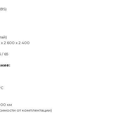
BS)
тай)
x 2 600 x 2 400
/ 65
ние:
°С
000 км
висимости от комплектации)