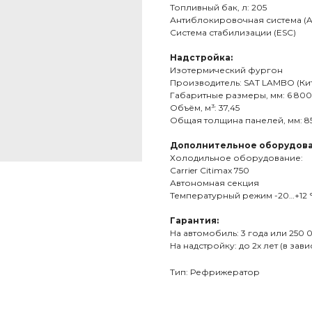
Топливный бак, л: 205
Антиблокировочная система (A
Система стабилизации (ESC)
Надстройка:
Изотермический фургон
Производитель: SAT LAMBO (Ки
Габаритные размеры, мм: 6 800 
Объём, м³: 37,45
Общая толщина панелей, мм: 85 
Дополнительное оборудова
Холодильное оборудование:
Carrier Citimax 750
Автономная секция
Температурный режим -20…+12 
Гарантия:
На автомобиль: 3 года или 250 
На надстройку: до 2х лет (в за
Тип: Рефрижератор