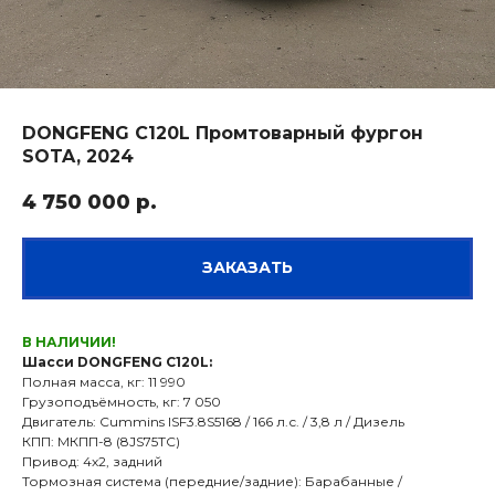
DONGFENG C120L Промтоварный фургон
SOTA, 2024
4 750 000
р.
ЗАКАЗАТЬ
В НАЛИЧИИ!
Шасси DONGFENG C120L:
Полная масса, кг: 11 990
Грузоподъёмность, кг: 7 050
Двигатель: Cummins ISF3.8S5168 / 166 л.с. / 3,8 л / Дизель
КПП: МКПП-8 (8JS75TC)
Привод: 4х2, задний
Тормозная система (передние/задние): Барабанные /