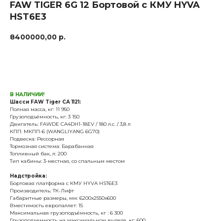
FAW TIGER 6G 12 Бортовой с КМУ HYVA
HST6E3
8400000,00
р.
Заказать
В НАЛИЧИИ!
Шасси FAW Tiger СА 1121:
Полная масса, кг: 11 950
Грузоподъёмность, кг: 3 150
Двигатель: FAWDE CA4DH1-18EV / 180 л.с. / 3,8 л
КПП: МКПП-6 (WANGLIYANG 6G70)
Подвеска: Рессорная
Тормозная система: Барабанная
Топливный бак, л: 200
Тип кабины: 3-местная, со спальным местом
Надстройка:
Бортовая платформа с КМУ HYVA HST6E3
Производитель: ТК-Лифт
Габаритные размеры, мм: 6200x2550x600
Вместимость европаллет: 15
Максимальная грузоподъёмность, кг : 6 300
Грузоподъемность на максимальном вылете, кг: 600