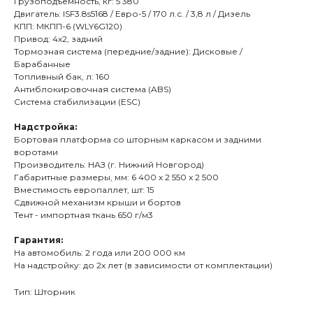
Грузоподъёмность, кг: 5 380
Двигатель: ISF3.8s5168 / Евро-5 / 170 л.с. / 3,8 л / Дизель
КПП: МКПП-6 (WLY6G120)
Привод: 4х2, задний
Тормозная система (передние/задние): Дисковые /
Барабанные
Топливный бак, л: 160
Антиблокировочная система (ABS)
Система стабилизации (ESC)
Надстройка:
Бортовая платформа со шторным каркасом и задними
воротами
Производитель: НАЗ (г. Нижний Новгород)
Габаритные размеры, мм: 6 400 x 2 550 x 2 500
Вместимость европаллет, шт: 15
Сдвижной механизм крыши и бортов
Тент - импортная ткань 650 г/м3
Гарантия:
На автомобиль: 2 года или 200 000 км
На надстройку: до 2х лет (в зависимости от комплектации)
Тип: Шторник