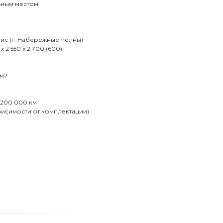
льным местом
с (г. Набережные Челны)
 2 550 х 2 700 (600)
/м?
 200 000 км
ависимости от комплектации)