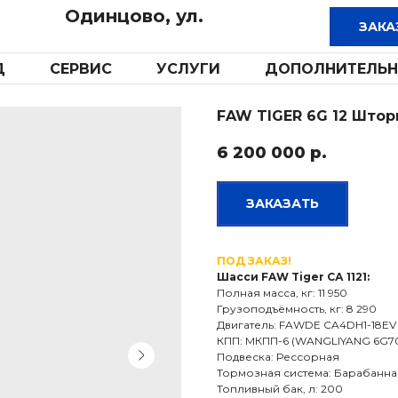
Одинцово, ул.
Д
СЕРВИС
УСЛУГИ
ДОПОЛНИТЕЛЬН
FAW TIGER 6G 12 Штор
6 200 000
р.
ЗАКАЗАТЬ
ПОД ЗАКАЗ!
Шасси FAW Tiger СА 1121:
Полная масса, кг: 11 950
Грузоподъёмность, кг: 8 290
Двигатель: FAWDE CA4DH1-18EV / 1
КПП: МКПП-6 (WANGLIYANG 6G7
Подвеска: Рессорная
Тормозная система: Барабанна
Топливный бак, л: 200