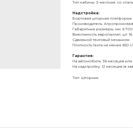
Тип кабины: 3-местная, со спа
Надстройка:
Бортовая шторная платформа
Производитель: Агропромсерви
Габаритные размеры, мм: 6 700 х
Вместимость европаллет, шт: 16
Сдвижной тентовый механизм
Плотность тента не менее 650 г
Гарантия:
На автомобиль: 36 месяцев или
На надстройку: 12 месяцев (в з
Тип: Шторник