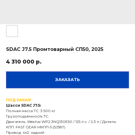
SDAC J7.5 Промтоварный СП50, 2025
4 310 000
р.
ЗАКАЗАТЬ
ПОД ЗАКАЗ!
Шасси SDAC J7.5:
Полная масса ТС: 3 500 кг
Грузоподъёмность ТС:
Двигатель: Weichai WP2.3NQ130E50 / 125 л.с. / 2,3 л / Дизель
КПП: FAST GEAR МКПП-5 (5J38T)
Привод: 4х2, задний