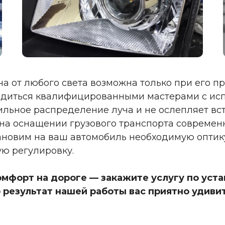
а от любого света возможна только при его п
водиться квалифицированными мастерами с ис
ильное распределение луча и не ослепляет вс
на оснащении грузового транспорта совреме
тановим на ваш автомобиль необходимую опти
ю регулировку.
омфорт на дороге — закажите услугу по уст
 результат нашей работы вас приятно удивит