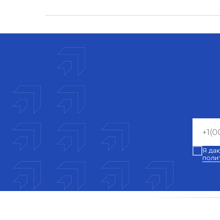
Я да
поли