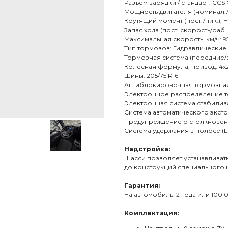
Разъем зарядки / стандарт: CCS
Мощность двигателя (номинал./мак
Крутящий момент (пост./пик.), Н
Запас хода (пост. скорость/раб. 
Максимальная скорость, км/ч: 9
Тип тормозов: Гидравлические
Тормозная система (передние/
Колесная формула, привод: 4x2
Шины: 205/75 R16
Антиблокировочная тормозная
Электронное распределение т
Электронная система стабилиз
Система автоматического экст
Предупреждение о столкновен
Система удержания в полосе (
Надстройка:
Шасси позволяет устанавливат
до конструкций специального 
Гарантия:
На автомобиль: 2 года или 100 
Комплектация: