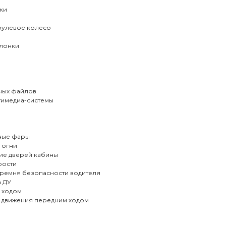
ки
улевое колесо
олонки
ных файлов
тимедиа-системы
ные фары
 огни
ие дверей кабины
рости
 ремня безопасности водителя
а ДУ
 ходом
 движения передним ходом