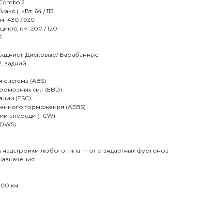
 Combo 2
с.), кВт: 64 / 115
м: 430 / 920
цикл), км: 200 / 120
5
задние): Дисковые/ Барабанные
, задний
 система (ABS)
ормозных сил (EBD)
ации (ESC)
ренного торможения (AEBS)
ии спереди (FCW)
LDWS)
ь надстройки любого типа — от стандартных фургонов
назначения.
000 км