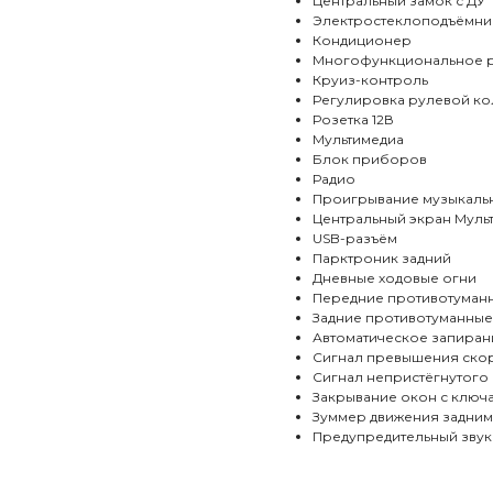
Центральный замок с ДУ
Электростеклоподъёмни
Кондиционер
Многофункциональное р
Круиз-контроль
Регулировка рулевой к
Розетка 12В
Мультимедиа
Блок приборов
Радио
Проигрывание музыкаль
Центральный экран Муль
USB-разъём
Парктроник задний
Дневные ходовые огни
Передние противотуман
Задние противотуманные
Автоматическое запиран
Сигнал превышения ско
Сигнал непристёгнутого
Закрывание окон с ключ
Зуммер движения задним
Предупредительный звук