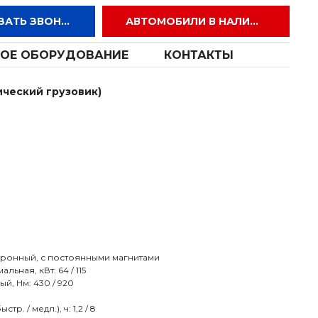
ЗАКАЗАТЬ ЗВОНОК
АВТОМОБИЛИ В НАЛИЧИИ
ОЕ ОБОРУДОВАНИЕ
КОНТАКТЫ
ический грузовик)
хронный, с постоянными магнитами
ьная, кВт: 64 / 115
й, Нм: 430 / 920
р. / медл.), ч: 1,2 / 8