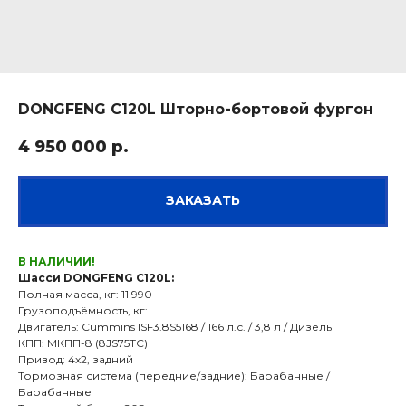
DONGFENG C120L Шторно-бортовой фургон
4 950 000
р.
ЗАКАЗАТЬ
В НАЛИЧИИ!
Шасси DONGFENG C120L:
Полная масса, кг: 11 990
Грузоподъёмность, кг:
Двигатель: Cummins ISF3.8S5168 / 166 л.с. / 3,8 л / Дизель
КПП: МКПП-8 (8JS75TC)
Привод: 4х2, задний
Тормозная система (передние/задние): Барабанные /
Барабанные